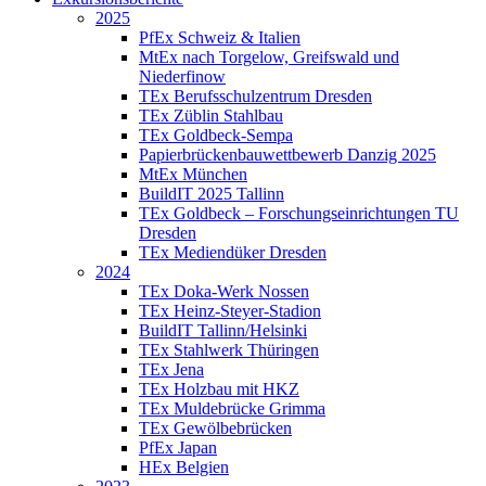
2025
PfEx Schweiz & Italien
MtEx nach Torgelow, Greifswald und
Niederfinow
TEx Berufsschulzentrum Dresden
TEx Züblin Stahlbau
TEx Goldbeck-Sempa
Papierbrückenbauwettbewerb Danzig 2025
MtEx München
BuildIT 2025 Tallinn
TEx Goldbeck – Forschungseinrichtungen TU
Dresden
TEx Mediendüker Dresden
2024
TEx Doka-Werk Nossen
TEx Heinz-Steyer-Stadion
BuildIT Tallinn/Helsinki
TEx Stahlwerk Thüringen
TEx Jena
TEx Holzbau mit HKZ
TEx Muldebrücke Grimma
TEx Gewölbebrücken
PfEx Japan
HEx Belgien