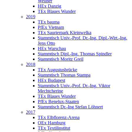
Wellner
HEx Danzig
TEx Blaues Wunder
2019
TEx bauma
PfEx Vietnam
TEx Saurierpark Kleinwelka
Stammtisch Univ.-Prof. Dr.-Ing. Dipl.-Wirt.-Ing.
Jens Otto
HEx Warschau
Stammtisch Dipl.-Ing. Thomas Spindler
Stammtisch Moritz Greil
2018
TEx Augustusbrücke
Stammtisch Thomas Stampa
HEx Budapest
Stammtisch Univ.-Prof. Dr.-Ing. Viktor
Mechtcherine
TEx Blaues Wunder
PfEx Benelux-Staaten
Stammtisch Dr.-Ing Stefan Löhnert
2017
TEx Elbflorenz-Arena
OEx Hamburg
TEx Textilinstitut