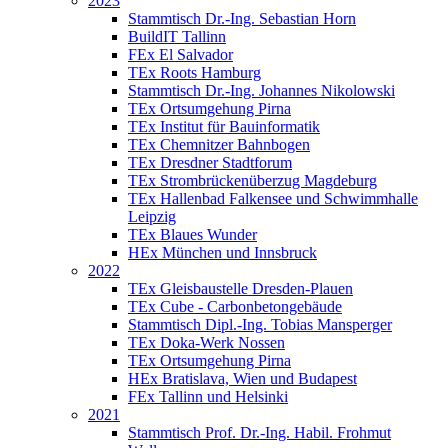
2023
Stammtisch Dr.-Ing. Sebastian Horn
BuildIT Tallinn
FEx El Salvador
TEx Roots Hamburg
Stammtisch Dr.-Ing. Johannes Nikolowski
TEx Ortsumgehung Pirna
TEx Institut für Bauinformatik
TEx Chemnitzer Bahnbogen
TEx Dresdner Stadtforum
TEx Strombrückenüberzug Magdeburg
TEx Hallenbad Falkensee und Schwimmhalle
Leipzig
TEx Blaues Wunder
HEx München und Innsbruck
2022
TEx Gleisbaustelle Dresden-Plauen
TEx Cube - Carbonbetongebäude
Stammtisch Dipl.-Ing. Tobias Mansperger
TEx Doka-Werk Nossen
TEx Ortsumgehung Pirna
HEx Bratislava, Wien und Budapest
FEx Tallinn und Helsinki
2021
Stammtisch Prof. Dr.-Ing. Habil. Frohmut