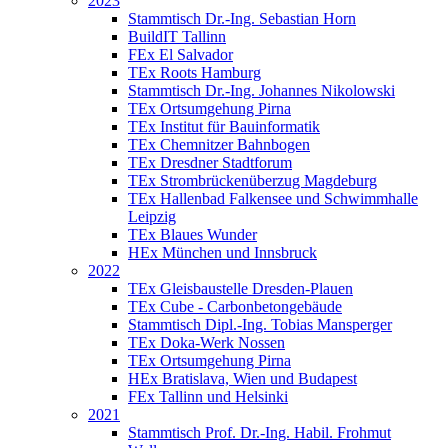
2023
Stammtisch Dr.-Ing. Sebastian Horn
BuildIT Tallinn
FEx El Salvador
TEx Roots Hamburg
Stammtisch Dr.-Ing. Johannes Nikolowski
TEx Ortsumgehung Pirna
TEx Institut für Bauinformatik
TEx Chemnitzer Bahnbogen
TEx Dresdner Stadtforum
TEx Strombrückenüberzug Magdeburg
TEx Hallenbad Falkensee und Schwimmhalle
Leipzig
TEx Blaues Wunder
HEx München und Innsbruck
2022
TEx Gleisbaustelle Dresden-Plauen
TEx Cube - Carbonbetongebäude
Stammtisch Dipl.-Ing. Tobias Mansperger
TEx Doka-Werk Nossen
TEx Ortsumgehung Pirna
HEx Bratislava, Wien und Budapest
FEx Tallinn und Helsinki
2021
Stammtisch Prof. Dr.-Ing. Habil. Frohmut