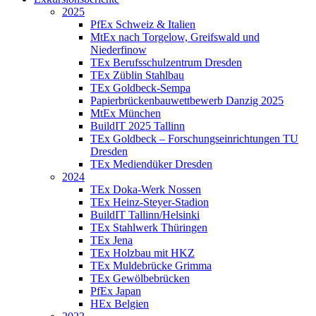
2025
PfEx Schweiz & Italien
MtEx nach Torgelow, Greifswald und
Niederfinow
TEx Berufsschulzentrum Dresden
TEx Züblin Stahlbau
TEx Goldbeck-Sempa
Papierbrückenbauwettbewerb Danzig 2025
MtEx München
BuildIT 2025 Tallinn
TEx Goldbeck – Forschungseinrichtungen TU
Dresden
TEx Mediendüker Dresden
2024
TEx Doka-Werk Nossen
TEx Heinz-Steyer-Stadion
BuildIT Tallinn/Helsinki
TEx Stahlwerk Thüringen
TEx Jena
TEx Holzbau mit HKZ
TEx Muldebrücke Grimma
TEx Gewölbebrücken
PfEx Japan
HEx Belgien