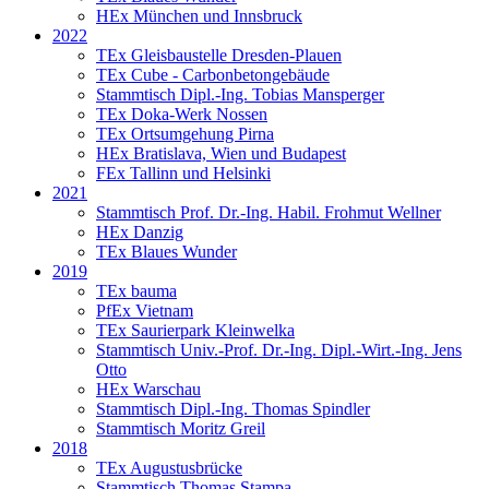
HEx München und Innsbruck
2022
TEx Gleisbaustelle Dresden-Plauen
TEx Cube - Carbonbetongebäude
Stammtisch Dipl.-Ing. Tobias Mansperger
TEx Doka-Werk Nossen
TEx Ortsumgehung Pirna
HEx Bratislava, Wien und Budapest
FEx Tallinn und Helsinki
2021
Stammtisch Prof. Dr.-Ing. Habil. Frohmut Wellner
HEx Danzig
TEx Blaues Wunder
2019
TEx bauma
PfEx Vietnam
TEx Saurierpark Kleinwelka
Stammtisch Univ.-Prof. Dr.-Ing. Dipl.-Wirt.-Ing. Jens
Otto
HEx Warschau
Stammtisch Dipl.-Ing. Thomas Spindler
Stammtisch Moritz Greil
2018
TEx Augustusbrücke
Stammtisch Thomas Stampa