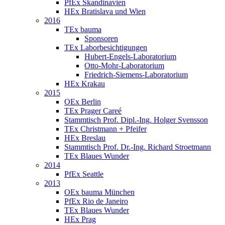
PfEx Skandinavien
HEx Bratislava und Wien
2016
TEx bauma
Sponsoren
TEx Laborbesichtigungen
Hubert-Engels-Laboratorium
Otto-Mohr-Laboratorium
Friedrich-Siemens-Laboratorium
HEx Krakau
2015
OEx Berlin
TEx Prager Careé
Stammtisch Prof. Dipl.-Ing. Holger Svensson
TEx Christmann + Pfeifer
HEx Breslau
Stammtisch Prof. Dr.-Ing. Richard Stroetmann
TEx Blaues Wunder
2014
PfEx Seattle
2013
OEx bauma München
PfEx Rio de Janeiro
TEx Blaues Wunder
HEx Prag