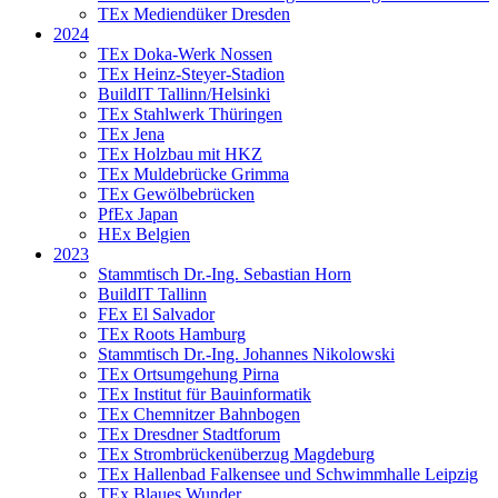
TEx Mediendüker Dresden
2024
TEx Doka-Werk Nossen
TEx Heinz-Steyer-Stadion
BuildIT Tallinn/Helsinki
TEx Stahlwerk Thüringen
TEx Jena
TEx Holzbau mit HKZ
TEx Muldebrücke Grimma
TEx Gewölbebrücken
PfEx Japan
HEx Belgien
2023
Stammtisch Dr.-Ing. Sebastian Horn
BuildIT Tallinn
FEx El Salvador
TEx Roots Hamburg
Stammtisch Dr.-Ing. Johannes Nikolowski
TEx Ortsumgehung Pirna
TEx Institut für Bauinformatik
TEx Chemnitzer Bahnbogen
TEx Dresdner Stadtforum
TEx Strombrückenüberzug Magdeburg
TEx Hallenbad Falkensee und Schwimmhalle Leipzig
TEx Blaues Wunder