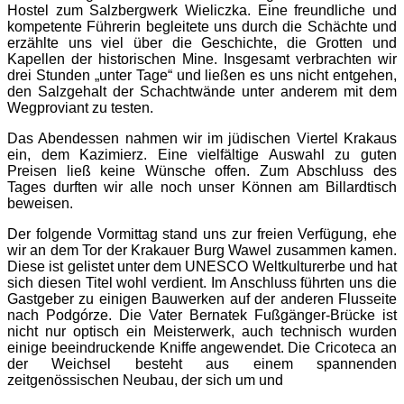
Hostel zum Salzbergwerk Wieliczka. Eine freundliche und
kompetente Führerin begleitete uns durch die Schächte und
erzählte uns viel über die Geschichte, die Grotten und
Kapellen der historischen Mine. Insgesamt verbrachten wir
drei Stunden „unter Tage“ und ließen es uns nicht entgehen,
den Salzgehalt der Schachtwände unter anderem mit dem
Wegproviant zu testen.
Das Abendessen nahmen wir im jüdischen Viertel Krakaus
ein, dem Kazimierz. Eine vielfältige Auswahl zu guten
Preisen ließ keine Wünsche offen. Zum Abschluss des
Tages durften wir alle noch unser Können am Billardtisch
beweisen.
Der folgende Vormittag stand uns zur freien Verfügung, ehe
wir an dem Tor der Krakauer Burg Wawel zusammen kamen.
Diese ist gelistet unter dem UNESCO Weltkulturerbe und hat
sich diesen Titel wohl verdient. Im Anschluss führten uns die
Gastgeber zu einigen Bauwerken auf der anderen Flusseite
nach Podgórze. Die Vater Bernatek Fußgänger-Brücke ist
nicht nur optisch ein Meisterwerk, auch technisch wurden
einige beeindruckende Kniffe angewendet. Die Cricoteca an
der Weichsel besteht aus einem spannenden
zeitgenössischen Neubau, der sich um und