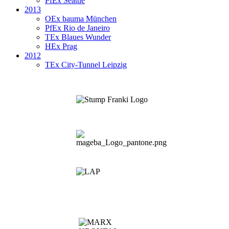
PfEx Seattle
2013
OEx bauma München
PfEx Rio de Janeiro
TEx Blaues Wunder
HEx Prag
2012
TEx City-Tunnel Leipzig