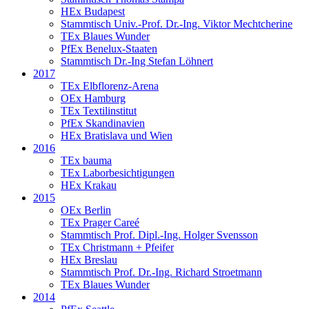
HEx Budapest
Stammtisch Univ.-Prof. Dr.-Ing. Viktor Mechtcherine
TEx Blaues Wunder
PfEx Benelux-Staaten
Stammtisch Dr.-Ing Stefan Löhnert
2017
TEx Elbflorenz-Arena
OEx Hamburg
TEx Textilinstitut
PfEx Skandinavien
HEx Bratislava und Wien
2016
TEx bauma
TEx Laborbesichtigungen
HEx Krakau
2015
OEx Berlin
TEx Prager Careé
Stammtisch Prof. Dipl.-Ing. Holger Svensson
TEx Christmann + Pfeifer
HEx Breslau
Stammtisch Prof. Dr.-Ing. Richard Stroetmann
TEx Blaues Wunder
2014