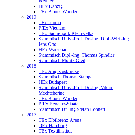
Wellner
HEx Danzig
TEx Blaues Wunder
2019
TEx bauma
PfEx Vietnam
TEx Saurierpark Kleinwelka
Stammtisch Univ.-Prof. Dr.-Ing. Dipl.-Wirt.-Ing.
Jens Otto
HEx Warschau
Stammtisch Dipl.-Ing. Thomas Spindler
Stammtisch Moritz Greil
2018
TEx Augustusbrücke
Stammtisch Thomas Stampa
HEx Budapest
Stammtisch Univ.-Prof. Dr.-Ing. Viktor
Mechtcherine
TEx Blaues Wunder
PfEx Benelux-Staaten
Stammtisch Dr.-Ing Stefan Löhnert
2017
TEx Elbflorenz-Arena
OEx Hamburg
TEx Textilinstitut