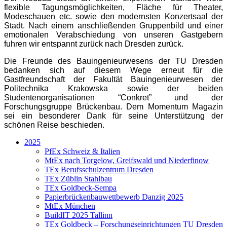
flexible Tagungsmöglichkeiten, Fläche für Theater,
Modeschauen etc. sowie den modernsten Konzertsaal der
Stadt. Nach einem anschließenden Gruppenbild und einer
emotionalen Verabschiedung von unseren Gastgebern
fuhren wir entspannt zurück nach Dresden zurück.
Die Freunde des Bauingenieurwesens der TU Dresden
bedanken sich auf diesem Wege erneut für die
Gastfreundschaft der Fakultät Bauingenieurwesen der
Politechnika Krakowska sowie der beiden
Studentenorganisationen “Conkret” und der
Forschungsgruppe Brückenbau. Dem Momentum Magazin
sei ein besonderer Dank für seine Unterstützung der
schönen Reise beschieden.
2025
PfEx Schweiz & Italien
MtEx nach Torgelow, Greifswald und Niederfinow
TEx Berufsschulzentrum Dresden
TEx Züblin Stahlbau
TEx Goldbeck-Sempa
Papierbrückenbauwettbewerb Danzig 2025
MtEx München
BuildIT 2025 Tallinn
TEx Goldbeck – Forschungseinrichtungen TU Dresden