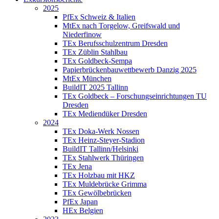
2025
PfEx Schweiz & Italien
MtEx nach Torgelow, Greifswald und
Niederfinow
TEx Berufsschulzentrum Dresden
TEx Züblin Stahlbau
TEx Goldbeck-Sempa
Papierbrückenbauwettbewerb Danzig 2025
MtEx München
BuildIT 2025 Tallinn
TEx Goldbeck – Forschungseinrichtungen TU
Dresden
TEx Mediendüker Dresden
2024
TEx Doka-Werk Nossen
TEx Heinz-Steyer-Stadion
BuildIT Tallinn/Helsinki
TEx Stahlwerk Thüringen
TEx Jena
TEx Holzbau mit HKZ
TEx Muldebrücke Grimma
TEx Gewölbebrücken
PfEx Japan
HEx Belgien