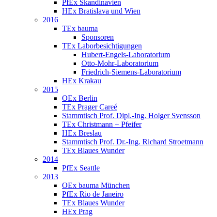
PfEx Skandinavien
HEx Bratislava und Wien
2016
TEx bauma
Sponsoren
TEx Laborbesichtigungen
Hubert-Engels-Laboratorium
Otto-Mohr-Laboratorium
Friedrich-Siemens-Laboratorium
HEx Krakau
2015
OEx Berlin
TEx Prager Careé
Stammtisch Prof. Dipl.-Ing. Holger Svensson
TEx Christmann + Pfeifer
HEx Breslau
Stammtisch Prof. Dr.-Ing. Richard Stroetmann
TEx Blaues Wunder
2014
PfEx Seattle
2013
OEx bauma München
PfEx Rio de Janeiro
TEx Blaues Wunder
HEx Prag