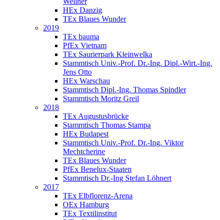
Wellner
HEx Danzig
TEx Blaues Wunder
2019
TEx bauma
PfEx Vietnam
TEx Saurierpark Kleinwelka
Stammtisch Univ.-Prof. Dr.-Ing. Dipl.-Wirt.-Ing.
Jens Otto
HEx Warschau
Stammtisch Dipl.-Ing. Thomas Spindler
Stammtisch Moritz Greil
2018
TEx Augustusbrücke
Stammtisch Thomas Stampa
HEx Budapest
Stammtisch Univ.-Prof. Dr.-Ing. Viktor
Mechtcherine
TEx Blaues Wunder
PfEx Benelux-Staaten
Stammtisch Dr.-Ing Stefan Löhnert
2017
TEx Elbflorenz-Arena
OEx Hamburg
TEx Textilinstitut