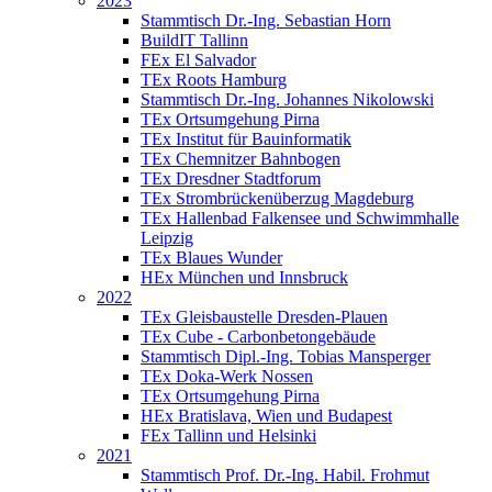
2023
Stammtisch Dr.-Ing. Sebastian Horn
BuildIT Tallinn
FEx El Salvador
TEx Roots Hamburg
Stammtisch Dr.-Ing. Johannes Nikolowski
TEx Ortsumgehung Pirna
TEx Institut für Bauinformatik
TEx Chemnitzer Bahnbogen
TEx Dresdner Stadtforum
TEx Strombrückenüberzug Magdeburg
TEx Hallenbad Falkensee und Schwimmhalle
Leipzig
TEx Blaues Wunder
HEx München und Innsbruck
2022
TEx Gleisbaustelle Dresden-Plauen
TEx Cube - Carbonbetongebäude
Stammtisch Dipl.-Ing. Tobias Mansperger
TEx Doka-Werk Nossen
TEx Ortsumgehung Pirna
HEx Bratislava, Wien und Budapest
FEx Tallinn und Helsinki
2021
Stammtisch Prof. Dr.-Ing. Habil. Frohmut