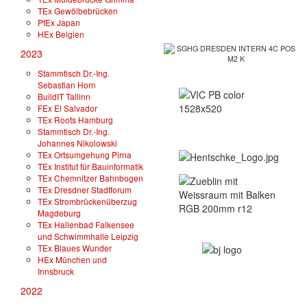
TEx Gewölbebrücken
PfEx Japan
HEx Belgien
2023
Stammtisch Dr.-Ing.
Sebastian Horn
BuildIT Tallinn
FEx El Salvador
TEx Roots Hamburg
Stammtisch Dr.-Ing.
Johannes Nikolowski
TEx Ortsumgehung Pirna
TEx Institut für Bauinformatik
TEx Chemnitzer Bahnbogen
TEx Dresdner Stadtforum
TEx Strombrückenüberzug
Magdeburg
TEx Hallenbad Falkensee
und Schwimmhalle Leipzig
TEx Blaues Wunder
HEx München und
Innsbruck
2022