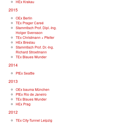
HEx Krakau
2015
OEx Berlin
TEx Prager Careé
Stammtisch Prof. Dipl.-Ing.
Holger Svensson
TEx Christmann + Pfeifer
HEx Breslau
Stammtisch Prof. Dr.-Ing.
Richard Stroetmann
TEx Blaues Wunder
2014
PfEx Seattle
2013
OEx bauma München
PfEx Rio de Janeiro
TEx Blaues Wunder
HEx Prag
2012
TEx City-Tunnel Leipzig