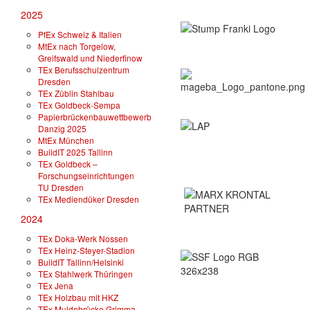
2025
PfEx Schweiz & Italien
MtEx nach Torgelow,
Greifswald und Niederfinow
TEx Berufsschulzentrum
Dresden
TEx Züblin Stahlbau
TEx Goldbeck-Sempa
Papierbrückenbauwettbewerb
Danzig 2025
MtEx München
BuildIT 2025 Tallinn
TEx Goldbeck –
Forschungseinrichtungen
TU Dresden
TEx Mediendüker Dresden
2024
TEx Doka-Werk Nossen
TEx Heinz-Steyer-Stadion
BuildIT Tallinn/Helsinki
TEx Stahlwerk Thüringen
TEx Jena
TEx Holzbau mit HKZ
TEx Muldebrücke Grimma