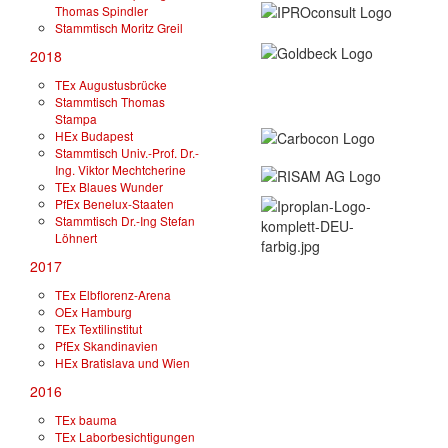
Thomas Spindler
Stammtisch Moritz Greil
2018
TEx Augustusbrücke
Stammtisch Thomas
Stampa
HEx Budapest
Stammtisch Univ.-Prof. Dr.-
Ing. Viktor Mechtcherine
TEx Blaues Wunder
PfEx Benelux-Staaten
Stammtisch Dr.-Ing Stefan
Löhnert
2017
TEx Elbflorenz-Arena
OEx Hamburg
TEx Textilinstitut
PfEx Skandinavien
HEx Bratislava und Wien
2016
TEx bauma
TEx Laborbesichtigungen