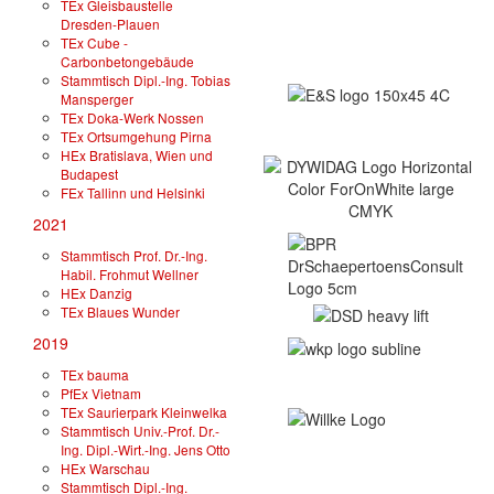
TEx Gleisbaustelle
Dresden-Plauen
TEx Cube -
Carbonbetongebäude
Stammtisch Dipl.-Ing. Tobias
Mansperger
TEx Doka-Werk Nossen
TEx Ortsumgehung Pirna
HEx Bratislava, Wien und
Budapest
FEx Tallinn und Helsinki
2021
Stammtisch Prof. Dr.-Ing.
Habil. Frohmut Wellner
HEx Danzig
TEx Blaues Wunder
2019
TEx bauma
PfEx Vietnam
TEx Saurierpark Kleinwelka
Stammtisch Univ.-Prof. Dr.-
Ing. Dipl.-Wirt.-Ing. Jens Otto
HEx Warschau
Stammtisch Dipl.-Ing.