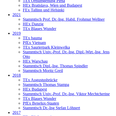
TEx Ortsumgehung Pirna
HEx Bratislava, Wien und Budapest
FEx Tallinn und Helsinki
2021
Stammtisch Prof. Dr.-Ing. Habil. Frohmut Wellner
HEx Danzig
TEx Blaues Wunder
2019
TEx bauma
PfEx Vietnam
TEx Saurierpark Kleinwelka
Stammtisch Univ.-Prof. Dr.-Ing. Dipl.-Wirt.-Ing. Jens
Otto
HEx Warschau
Stammtisch Dipl.-Ing. Thomas Spindler
Stammtisch Moritz Greil
2018
TEx Augustusbrücke
Stammtisch Thomas Stampa
HEx Budapest
Stammtisch Univ.-Prof. Dr.-Ing. Viktor Mechtcherine
TEx Blaues Wunder
PfEx Benelux-Staaten
Stammtisch Dr.-Ing Stefan Löhnert
2017