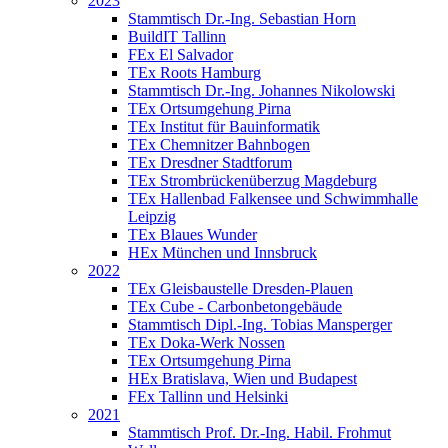
2023
Stammtisch Dr.-Ing. Sebastian Horn
BuildIT Tallinn
FEx El Salvador
TEx Roots Hamburg
Stammtisch Dr.-Ing. Johannes Nikolowski
TEx Ortsumgehung Pirna
TEx Institut für Bauinformatik
TEx Chemnitzer Bahnbogen
TEx Dresdner Stadtforum
TEx Strombrückenüberzug Magdeburg
TEx Hallenbad Falkensee und Schwimmhalle
Leipzig
TEx Blaues Wunder
HEx München und Innsbruck
2022
TEx Gleisbaustelle Dresden-Plauen
TEx Cube - Carbonbetongebäude
Stammtisch Dipl.-Ing. Tobias Mansperger
TEx Doka-Werk Nossen
TEx Ortsumgehung Pirna
HEx Bratislava, Wien und Budapest
FEx Tallinn und Helsinki
2021
Stammtisch Prof. Dr.-Ing. Habil. Frohmut