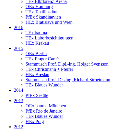
TEx Elbflorenz-Arena
OEx Hamburg
TEx Textilinstitut
PfEx Skandinavien
HEx Bratislava und Wien
2016
TEx bauma
TEx Laborbesichtigungen
HEx Krakau
2015
OEx Berlin
TEx Prager Careé
Stammtisch Prof. Dipl.-Ing. Holger Svensson
TEx Christmann + Pfeifer
HEx Breslau
Stammtisch Prof. Dr.-Ing. Richard Stroetmann
TEx Blaues Wunder
2014
PfEx Seattle
2013
OEx bauma München
PfEx Rio de Janeiro
TEx Blaues Wunder
HEx Prag
2012