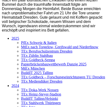
Nach ein paar touristischen Einkäufen und einem letzten
Bummel durch die traumhafte Innenstadt folgte am
Donnerstag Morgen die Heimfahrt. Beide Busse erreichten
nach unproblematischer Fahrt um 21 Uhr die Tore unserer
Heimatstadt Dresden. Gute gelaunt und mit Koffern gepackt
voll belgischer Schokolade, neuem Wissen und dem
Wunsch, irgendwann einmal wiederzukommen sind wir
erschöpft und inspiriert ins Bett gefallen.
2025
PfEx Schweiz & Italien
MtEx nach Torgelow, Greifswald und Niederfinow
TEx Berufsschulzentrum Dresden
TEx Züblin Stahlbau
TEx Goldbeck-Sempa
Papierbrückenbauwettbewerb Danzig 2025
MtEx München
BuildIT 2025 Tallinn
TEx Goldbeck – Forschungseinrichtungen TU Dresden
TEx Mediendüker Dresden
2024
TEx Doka-Werk Nossen
TEx Heinz-Steyer-Stadion
BuildIT Tallinn/Helsinki
TEx Stahlwerk Thüringen