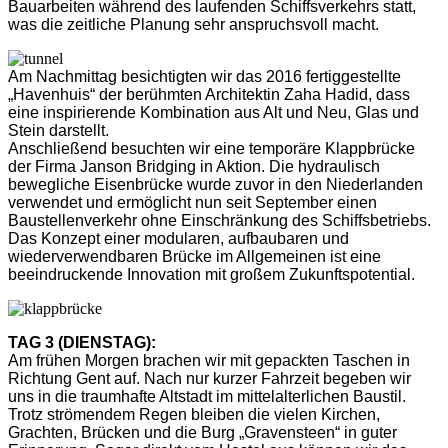
Bauarbeiten während des laufenden Schiffsverkehrs statt,
was die zeitliche Planung sehr anspruchsvoll macht.
Am Nachmittag besichtigten wir das 2016 fertiggestellte
„Havenhuis“ der berühmten Architektin Zaha Hadid, dass
eine inspirierende Kombination aus Alt und Neu, Glas und
Stein darstellt.
Anschließend besuchten wir eine temporäre Klappbrücke
der Firma Janson Bridging in Aktion. Die hydraulisch
bewegliche Eisenbrücke wurde zuvor in den Niederlanden
verwendet und ermöglicht nun seit September einen
Baustellenverkehr ohne Einschränkung des Schiffsbetriebs.
Das Konzept einer modularen, aufbaubaren und
wiederverwendbaren Brücke im Allgemeinen ist eine
beeindruckende Innovation mit großem Zukunftspotential.
TAG 3 (DIENSTAG):
Am frühen Morgen brachen wir mit gepackten Taschen in
Richtung Gent auf. Nach nur kurzer Fahrzeit begeben wir
uns in die traumhafte Altstadt im mittelalterlichen Baustil.
Trotz strömendem Regen bleiben die vielen Kirchen,
Grachten, Brücken und die Burg „Gravensteen“ in guter