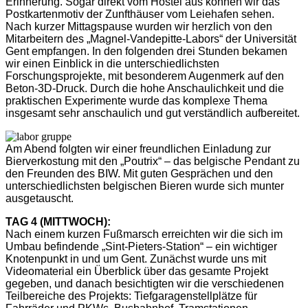
Erinnerung. Sogar direkt vom Hostel aus können wir das
Postkartenmotiv der Zunfthäuser vom Leiehafen sehen.
Nach kurzer Mittagspause wurden wir herzlich von den
Mitarbeitern des „Magnel-Vandepitte-Labors“ der Universität
Gent empfangen. In den folgenden drei Stunden bekamen
wir einen Einblick in die unterschiedlichsten
Forschungsprojekte, mit besonderem Augenmerk auf den
Beton-3D-Druck. Durch die hohe Anschaulichkeit und die
praktischen Experimente wurde das komplexe Thema
insgesamt sehr anschaulich und gut verständlich aufbereitet.
Am Abend folgten wir einer freundlichen Einladung zur
Bierverkostung mit den „Poutrix“ – das belgische Pendant zu
den Freunden des BIW. Mit guten Gesprächen und den
unterschiedlichsten belgischen Bieren wurde sich munter
ausgetauscht.
TAG 4 (MITTWOCH):
Nach einem kurzen Fußmarsch erreichten wir die sich im
Umbau befindende „Sint-Pieters-Station“ – ein wichtiger
Knotenpunkt in und um Gent. Zunächst wurde uns mit
Videomaterial ein Überblick über das gesamte Projekt
gegeben, und danach besichtigten wir die verschiedenen
Teilbereiche des Projekts: Tiefgaragenstellplätze für