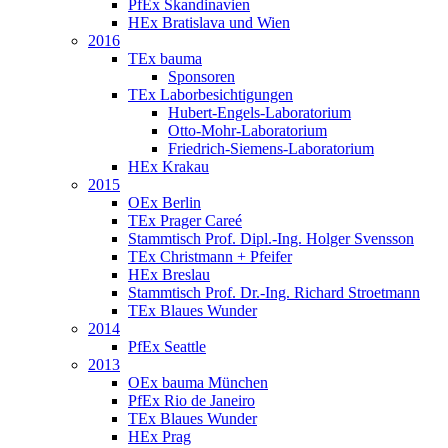
PfEx Skandinavien
HEx Bratislava und Wien
2016
TEx bauma
Sponsoren
TEx Laborbesichtigungen
Hubert-Engels-Laboratorium
Otto-Mohr-Laboratorium
Friedrich-Siemens-Laboratorium
HEx Krakau
2015
OEx Berlin
TEx Prager Careé
Stammtisch Prof. Dipl.-Ing. Holger Svensson
TEx Christmann + Pfeifer
HEx Breslau
Stammtisch Prof. Dr.-Ing. Richard Stroetmann
TEx Blaues Wunder
2014
PfEx Seattle
2013
OEx bauma München
PfEx Rio de Janeiro
TEx Blaues Wunder
HEx Prag