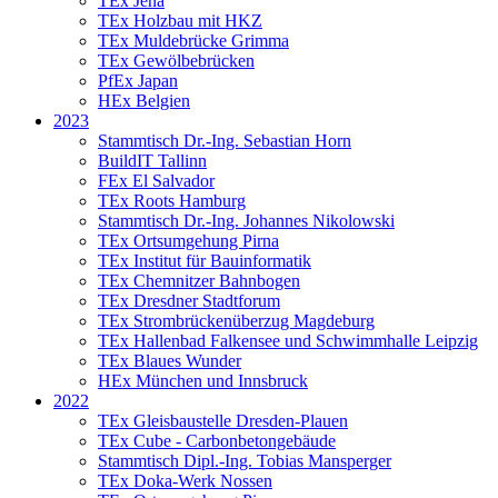
TEx Jena
TEx Holzbau mit HKZ
TEx Muldebrücke Grimma
TEx Gewölbebrücken
PfEx Japan
HEx Belgien
2023
Stammtisch Dr.-Ing. Sebastian Horn
BuildIT Tallinn
FEx El Salvador
TEx Roots Hamburg
Stammtisch Dr.-Ing. Johannes Nikolowski
TEx Ortsumgehung Pirna
TEx Institut für Bauinformatik
TEx Chemnitzer Bahnbogen
TEx Dresdner Stadtforum
TEx Strombrückenüberzug Magdeburg
TEx Hallenbad Falkensee und Schwimmhalle Leipzig
TEx Blaues Wunder
HEx München und Innsbruck
2022
TEx Gleisbaustelle Dresden-Plauen
TEx Cube - Carbonbetongebäude
Stammtisch Dipl.-Ing. Tobias Mansperger
TEx Doka-Werk Nossen