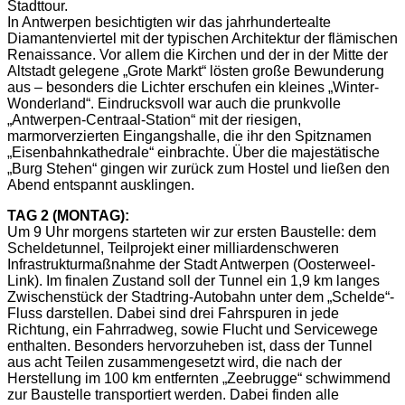
Stadttour.
In Antwerpen besichtigten wir das jahrhundertealte
Diamantenviertel mit der typischen Architektur der flämischen
Renaissance. Vor allem die Kirchen und der in der Mitte der
Altstadt gelegene „Grote Markt“ lösten große Bewunderung
aus – besonders die Lichter erschufen ein kleines „Winter-
Wonderland“. Eindrucksvoll war auch die prunkvolle
„Antwerpen-Centraal-Station“ mit der riesigen,
marmorverzierten Eingangshalle, die ihr den Spitznamen
„Eisenbahnkathedrale“ einbrachte. Über die majestätische
„Burg Stehen“ gingen wir zurück zum Hostel und ließen den
Abend entspannt ausklingen.
TAG 2 (MONTAG):
Um 9 Uhr morgens starteten wir zur ersten Baustelle: dem
Scheldetunnel, Teilprojekt einer milliardenschweren
Infrastrukturmaßnahme der Stadt Antwerpen (Oosterweel-
Link). Im finalen Zustand soll der Tunnel ein 1,9 km langes
Zwischenstück der Stadtring-Autobahn unter dem „Schelde“-
Fluss darstellen. Dabei sind drei Fahrspuren in jede
Richtung, ein Fahrradweg, sowie Flucht und Servicewege
enthalten. Besonders hervorzuheben ist, dass der Tunnel
aus acht Teilen zusammengesetzt wird, die nach der
Herstellung im 100 km entfernten „Zeebrugge“ schwimmend
zur Baustelle transportiert werden. Dabei finden alle