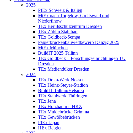
2025
PfEx Schweiz & Italien
MtEx nach Torgelow, Greifswald und
Niederfinow
TEx Berufsschulzentrum Dresden
TEx Züblin Stahlbau
TEx Goldbeck-Sempa
Papierbrückenbauwettbewerb Danzig 2025
MtEx München
BuildIT 2025 Tallinn
TEx Goldbeck – Forschungseinrichtungen TU
Dresden
TEx Mediendüker Dresden
2024
TEx Doka-Werk Nossen
TEx Heinz-Steyer-Stadion
BuildIT Tallinn/Helsinki
TEx Stahlwerk Thüringen
TEx Jena
TEx Holzbau mit HKZ
TEx Muldebrücke Grimma
TEx Gewölbebrücken
PfEx Japan
HEx Belgien