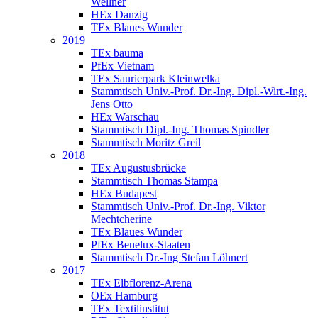
Wellner
HEx Danzig
TEx Blaues Wunder
2019
TEx bauma
PfEx Vietnam
TEx Saurierpark Kleinwelka
Stammtisch Univ.-Prof. Dr.-Ing. Dipl.-Wirt.-Ing.
Jens Otto
HEx Warschau
Stammtisch Dipl.-Ing. Thomas Spindler
Stammtisch Moritz Greil
2018
TEx Augustusbrücke
Stammtisch Thomas Stampa
HEx Budapest
Stammtisch Univ.-Prof. Dr.-Ing. Viktor
Mechtcherine
TEx Blaues Wunder
PfEx Benelux-Staaten
Stammtisch Dr.-Ing Stefan Löhnert
2017
TEx Elbflorenz-Arena
OEx Hamburg
TEx Textilinstitut