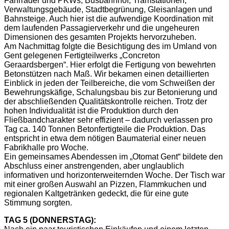
Fahrräder und PKWs, Busbahnhof, Tramstationen,
Verwaltungsgebäude, Stadtbegrünung, Gleisanlagen und
Bahnsteige. Auch hier ist die aufwendige Koordination mit
dem laufenden Passagierverkehr und die ungeheuren
Dimensionen des gesamten Projekts hervorzuheben.
Am Nachmittag folgte die Besichtigung des im Umland von
Gent gelegenen Fertigteilwerks „Concreton
Geraardsbergen“. Hier erfolgt die Fertigung von bewehrten
Betonstützen nach Maß. Wir bekamen einen detaillierten
Einblick in jeden der Teilbereiche, die vom Schweißen der
Bewehrungskäfige, Schalungsbau bis zur Betonierung und
der abschließenden Qualitätskontrolle reichen. Trotz der
hohen Individualität ist die Produktion durch den
Fließbandcharakter sehr effizient – dadurch verlassen pro
Tag ca. 140 Tonnen Betonfertigteile die Produktion. Das
entspricht in etwa dem nötigen Baumaterial einer neuen
Fabrikhalle pro Woche.
Ein gemeinsames Abendessen im „Otomat Gent“ bildete den
Abschluss einer anstrengenden, aber unglaublich
informativen und horizonterweiternden Woche. Der Tisch war
mit einer großen Auswahl an Pizzen, Flammkuchen und
regionalen Kaltgetränken gedeckt, die für eine gute
Stimmung sorgten.
TAG 5 (DONNERSTAG):